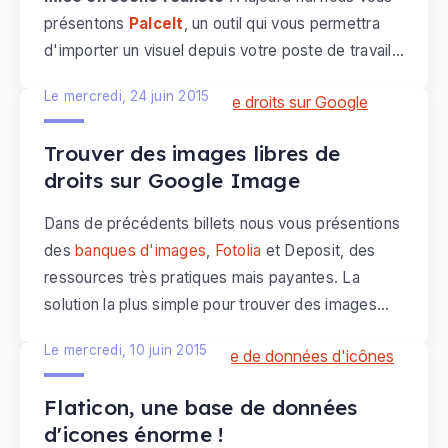
présentons
PalceIt
, un outil qui vous permettra
d'importer un visuel depuis votre poste de travail
et de l'intégrer dans l'écran d'une tablette, d'un
Le mercredi, 24 juin 2015
mobile ou d'un pc. Quelques minutes suffisent
pour créer une image esthétique, mettant en
Trouver des images libres de
contexte une capture d'écran ou un produit !
droits sur Google Image
Dans de précédents billets nous vous présentions
des
banques d'images
,
Fotolia
et Deposit, des
ressources très pratiques mais payantes. La
solution la plus simple pour trouver des images
reste encore de faire une recherche sur
Google
Le mercredi, 10 juin 2015
Images
. Mais attention, pour être réutilisées, les
photos doivent-être
libres de droit
. Voyons
Flaticon, une base de données
ensemble comment procéder pour trouver des
d'icones énorme !
images légalement pour votre site, grâce à