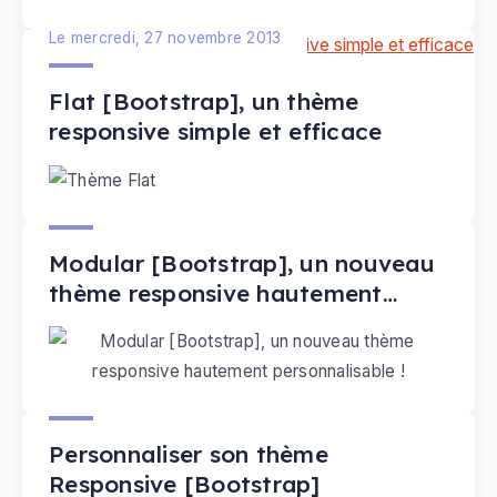
un thème qui vous permet de
créer un site
Le mercredi, 27 novembre 2013
responsive
. Il s'adapte en effet à la largeur de
votre écran (consultable sur tablette ou mobile).
Flat [Bootstrap], un thème
Grâce à ses 171 paramètres personnalisables,
responsive simple et efficace
vous pourrez l'adapter au besoin de votre site,
sans pour autant vous y perdre.
Le mardi, 29 octobre 2013
Modular [Bootstrap], un nouveau
thème responsive hautement
personnalisable !
Le mardi, 16 juillet 2013
Personnaliser son thème
Responsive [Bootstrap]