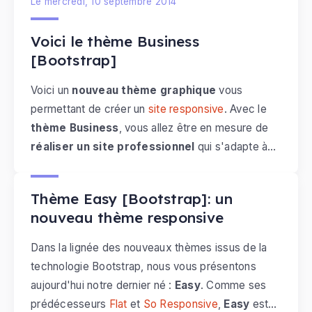
Le mercredi, 10 septembre 2014
manière à ce que l'internaute l'utilise facilement.
Voici des conseils pour vous aider à
créer un site
Voici le thème Business
sur lequel il est agréable de naviguer.
[Bootstrap]
Voici un
nouveau thème graphique
vous
permettant de créer un
site responsive
. Avec le
thème Business
, vous allez être en mesure de
réaliser un site professionnel
qui s'adapte à
Le mardi, 06 mai 2014
tous les support de navigation (les smartphones
mais aussi les tablettes et bien entendu toutes les
Thème Easy [Bootstrap]: un
tailles d'écran d'ordinateur). Découvrez les
20
nouveau thème responsive
nouveaux thèmes disponibles
gratuitement
dans votre manager.
Dans la lignée des nouveaux thèmes issus de la
technologie Bootstrap, nous vous présentons
aujourd'hui notre dernier né :
Easy
. Comme ses
prédécesseurs
Flat
et
So Responsive
,
Easy
est