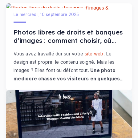
Le mercredi, 10 septembre 2025
Photos libres de droits et banques
d’images : comment choisir, où
trouver et comment les intégrer
Vous avez travaillé dur sur votre
site web
. Le
sur votre site
design est propre, le contenu soigné. Mais les
images ? Elles font ou défont tout.
Une photo
médiocre chasse vos visiteurs en quelques
secondes
. Une image percutante les retient, et
les convainc d'agir.