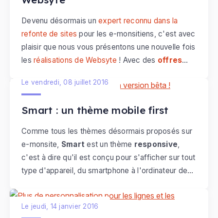
Devenu désormais un
expert reconnu dans la
refonte de sites
pour les e-monsitiens, c'est avec
plaisir que nous vous présentons une nouvelle fois
les
réalisations de Websyte
! Avec des
offres
attractives
, Mickael et son équipe répondent
Le vendredi, 08 juillet 2016
régulièrement aux demandes de nos utilisateurs
qui souhaitent
dynamiser leur activité
sur le
Smart : un thème mobile first
web.
Comme tous les thèmes désormais proposés sur
e-monsite,
Smart
est un thème
responsive
,
c'est à dire qu'il est conçu pour s'afficher sur tout
type d'appareil, du smartphone à l'ordinateur de
bureau. Proposé en
version bêta
pendant l'été
pour les webmasters qui souhaitent le tester, ce
Le jeudi, 14 janvier 2016
thème sera disponible pour tous à la rentrée !