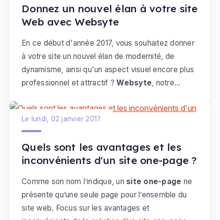
Donnez un nouvel élan à votre site
Web avec Websyte
En ce début d'année 2017, vous souhaitez donner
à votre site un nouvel élan de modernité, de
dynamisme, ainsi qu'un aspect visuel encore plus
professionnel et attractif ?
Websyte
, notre
partenaire et
expert E-monsite
, est spécialisé
dans les
refontes graphiques de sites
. C’est
Le lundi, 02 janvier 2017
avec professionnalisme, disponibilité et écoute
que son équipe se penchera sur votre projet web,
Quels sont les avantages et les
afin de créer pour vous un site entièrement sur
inconvénients d'un site one-page ?
mesure, clair, organisé, et plus attractif pour vos
visiteurs !
Comme son nom l’indique, un
site one-page
ne
présente qu’une seule page pour l’ensemble du
site web. Focus sur les avantages et