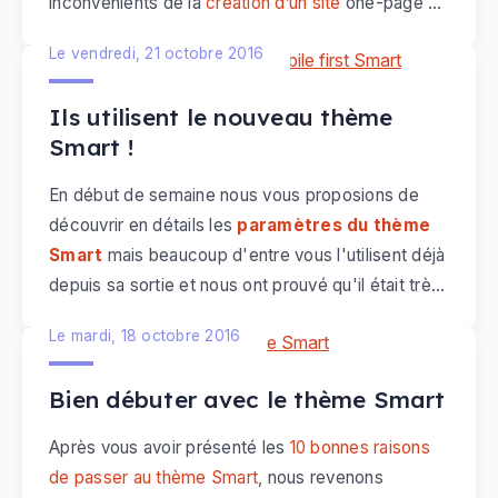
inconvénients de la
création d’un site
one-page et
dans quels cas peut-on l’utiliser ?
Le vendredi, 21 octobre 2016
Ils utilisent le nouveau thème
Smart !
En début de semaine nous vous proposions de
découvrir en détails les
paramètres du thème
Smart
mais beaucoup d'entre vous l'utilisent déjà
depuis sa sortie et nous ont prouvé qu'il était très
simple de le
configurer par soi même
!
Le mardi, 18 octobre 2016
Aujourd'hui voici 4 réalisations d'e-monsitiens
repérés par notre équipe : ils ont choisi
Bien débuter avec le thème Smart
d'appliquer ce nouveau thème et peuvent en être
fiers !
Après vous avoir présenté les
10 bonnes raisons
de passer au thème Smart
, nous revenons