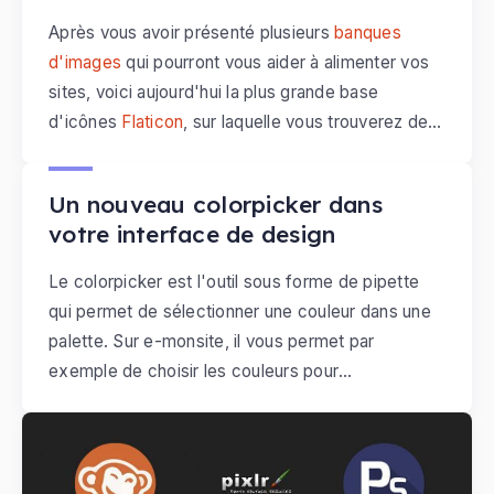
Google.
Après vous avoir présenté plusieurs
banques
d'images
qui pourront vous aider à alimenter vos
sites, voici aujourd'hui la plus grande base
d'icônes
Flaticon
, sur laquelle vous trouverez des
Le mercredi, 03 juin 2015
dizaines de milliers d'images à télécharger
gratuitement.
Un nouveau colorpicker dans
votre interface de design
Le colorpicker est l'outil sous forme de pipette
qui permet de sélectionner une couleur dans une
palette. Sur e-monsite, il vous permet par
exemple de choisir les couleurs pour
personnaliser un thème
. Aujourd'hui,
le colorpicker RGBA remplace le précédent
en hexa
. Cette nouveauté ouvre de nouvelles
possibilités en matière de design puisque