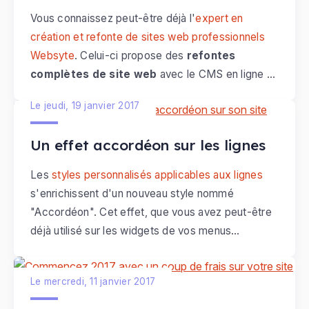
Vous connaissez peut-être déjà l'
expert en
création et refonte de sites web professionnels
Websyte
. Celui-ci propose des
refontes
complètes de site web
avec le CMS en ligne e-
monsite.
Websyte
travaille sur de nombreux
Le jeudi, 19 janvier 2017
projets de refonte graphique, on vous en a
sélectionné six nouveaux :
Un effet accordéon sur les lignes
Les
styles personnalisés applicables aux lignes
s'enrichissent d'un nouveau style nommé
"Accordéon". Cet effet, que vous avez peut-être
déjà utilisé sur les widgets de vos menus
verticaux est désormais applicable à toutes vos
pages web conçues à l'aide de l'
outil de création
Le mercredi, 11 janvier 2017
de pages
.