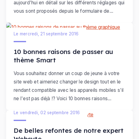
aujourd'hui en détail sur les différents réglages qui
vous sont proposés depuis le formulaire de
personnalisation du thème. En les paramétrant de
manière judicieuse, ils vous permettront de créer
Le mercredi, 21 septembre 2016
des pages agréables à regarder, au design sobre
et efficace.
10 bonnes raisons de passer au
thème Smart
Vous souhaitez donner un coup de jeune à votre
site web et aimeriez changer le design tout en le
rendant compatible avec les appareils mobiles s'il
ne l'est pas déjà !? Voici 10 bonnes raisons
d'appliquer une des déclinaisons du thème Smart
Le vendredi, 02 septembre 2016
sur votre site e-monsite.
De belles refontes de notre expert
Websyte