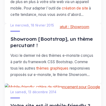
de plus en plus à votre site web via un appareil
mobile. Pour adapter l'outil de
création de site
à
cette tendance, nous vous avons d'abord
proposé d'appliquer une version mobile : c'était
Le mercredi, 18 février 2015
en 2012. Puis les technologies et les attentes des
internautes et des webmasters ont continué à
Showroom [Bootstrap], un thème
évoluer : rapidement, nous vous avons proposé
percutant !
d'adopter un
thème responsive
, pour que votre
site s'adapte en toute circonstance.
Voici le dernier né des thèmes e-monsite conçus
à partir du framework CSS Bootstrap. Comme
tous les autres
thèmes graphiques
responsives
proposés sur e-monsite, le thème Showroom
[Bootstrap] est conçu pour s'adapter à diverses
tailles d'écrans, allant du smartphone à
Le samedi, 13 décembre 2014
l'ordinateur de bureau. Peu importe le terminal
utilisé par les internautes, votre site s'adaptera !
Votre site est-il mobile-friendly ?