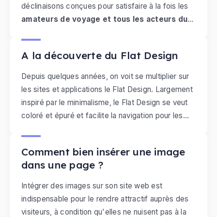
déclinaisons conçues pour satisfaire à la fois les
amateurs de voyage et tous les acteurs du
Le mercredi, 27 mai 2015
tourisme
.
A la découverte du Flat Design
Depuis quelques années, on voit se multiplier sur
les sites et applications le Flat Design. Largement
inspiré par le minimalisme, le Flat Design se veut
coloré et épuré et facilite la navigation pour les
Le mardi, 05 mai 2015
internautes grâce à ses icônes simplifiées. Cette
tendance de web design a été démocratisée par
Comment bien insérer une image
Google ou encore Microsoft, comme en atteste
dans une page ?
l'interface Windows 8. "Quels sont les ingrédients
du Flat Design ?" et "Comment se procurer des
Intégrer des images sur son site web est
icônes flat ?" sont des questions auxquelles nous
indispensable pour le rendre attractif auprès des
apporterons des réponses dans ce billet.
visiteurs, à condition qu'elles ne nuisent pas à la