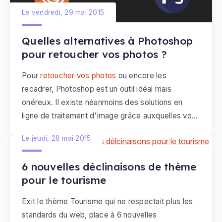
désormais, vous allez pouvoir
appliquer des
Le vendredi, 29 mai 2015
effets de transparence
.
Quelles alternatives à Photoshop
pour retoucher vos photos ?
Pour
retoucher vos photos
ou encore les
recadrer, Photoshop est un outil idéal mais
onéreux. Il existe néanmoins des solutions en
ligne de traitement d'image grâce auxquelles vous
pouvez facilement recadrer une photo ou y
Le jeudi, 28 mai 2015
ajouter du texte et des effets. L'accès à ces
ressources est gratuit et il est simple d'effectuer
6 nouvelles déclinaisons de thème
quelques retouches sur ces sites. Nous vous
pour le tourisme
conseillons ici des sites que nous avons testé
pour vous.
Exit le thème Tourisme qui ne respectait plus les
standards du web, place à 6 nouvelles