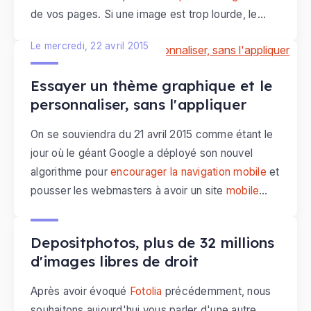
Même si ce site est en anglais, on a choisi de
de vos pages. Si une image est trop lourde, le
vous le présenter car il est suffisament simple
chargement des pages sera plus long : cela fera
d'utilisation (encore plus avec ce billet!) pour être
Le mercredi, 22 avril 2015
fuir la plupart des internautes, souvent pressés.
accessible à tous.
D'autant plus qu'aujourd'hui beaucoup
Essayer un thème graphique et le
d'internautes consultent votre site via mobiles et
personnaliser, sans l'appliquer
vont charger votre contenu avec de la 3G. Alors
comment s'assurer qu'une image n'est pas trop
On se souviendra du 21 avril 2015 comme étant le
"lourde" avant de l'intégrer à son site Internet et
jour où le géant Google a déployé son nouvel
comment réduire son poids sans altérer sa
algorithme pour
encourager la navigation mobile
et
résolution ?
pousser les webmasters à avoir un site
mobile
Le mardi, 21 avril 2015
friendly
: une part importante du trafic passant par
le mobile, Google aura tendance désormais à
Depositphotos, plus de 32 millions
mettre en avant les
sites qui s'adaptent à
d'images libres de droit
toutes les tailles d'écran
. Si ce n'est pas
encore fait, appliquez un
thème responsive
pour
Après avoir évoqué
Fotolia
précédemment, nous
avoir un site consultable à la fois sur téléphone,
souhaitons aujourd'hui vous parler d'une autre