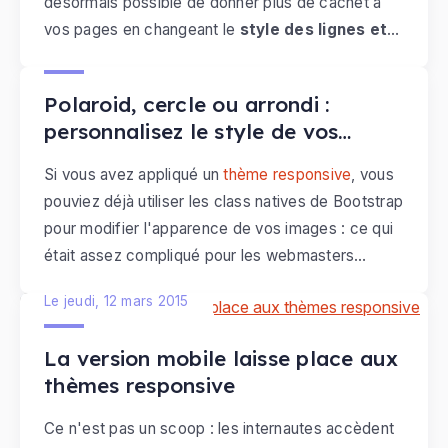
désormais possible de donner plus de cachet à
de soucis par rapport aux droits d'utilisation.
vos pages en changeant le
style des lignes et
Le vendredi, 13 mars 2015
des colonnes
! Ajoutez par exemple des
traits
verticaux entre les colonnes
, mettez des
Polaroid, cercle ou arrondi :
blocs de texte en avant
ou en
surbrillance au
personnalisez le style de vos
survol
ou séparez vos contenus avec des
traits
images
horizontaux
. Nous vous invitons à dévouvrir
8
Si vous avez appliqué un
thème responsive
, vous
nouveaux styles
que vous pouvez appliquer sur
pouviez déjà utiliser les class natives de Bootstrap
les lignes grâce à l'
outil de création de page
.
pour modifier l'apparence de vos images : ce qui
était assez compliqué pour les webmasters
débutants car cela nécessitait des notions en html
Le jeudi, 12 mars 2015
et/ou css ! En plus de pouvoir modifier la
disposition ou la taille de l'image, il est désormais
La version mobile laisse place aux
possible de
leur appliquer des styles plus
thèmes responsive
facilement
: images rondes, arrondies ou format
polaroid : c'est à vous de choisir !
Ce n'est pas un scoop : les internautes accèdent