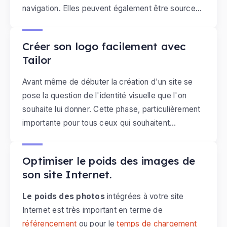
navigation. Elles peuvent également être source
Le mercredi, 29 avril 2015
de trafic si elles apparaissent dans les résultats
des moteurs de recherche comme Google
Créer son logo facilement avec
Images. Quelles sont règles de bases à respecter
Tailor
pour s'adapter aux exigences des users et des
moteurs de recherche ?
Avant même de débuter la création d'un site se
pose la question de l'identité visuelle que l'on
souhaite lui donner. Cette phase, particulièrement
importante pour tous ceux qui souhaitent
Le vendredi, 24 avril 2015
développer une activité en ligne, passe
généralement par le choix d'un logo adapté à son
Optimiser le poids des images de
activité. Mais comment procéder quand on a pas
son site Internet.
les moyens de se payer les services d'un
graphiste ? On vous propose aujourd'hui de
Le poids des photos
intégrées à votre site
découvrir
Tailor
, un site permettant de créer soi
Internet est très important en terme de
même son logo en ligne à prix très abordable.
référencement
ou pour le
temps de chargement