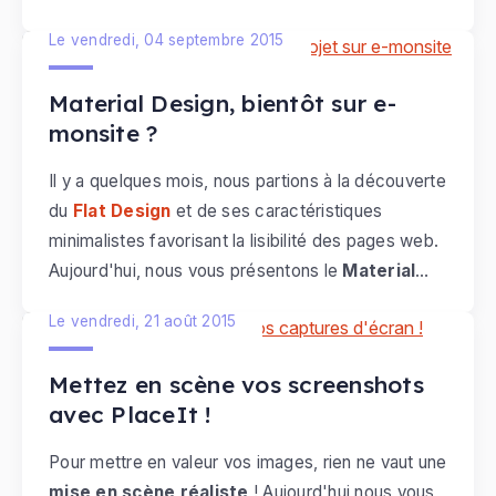
site. Bien choisies et adaptées à votre charte
Le vendredi, 04 septembre 2015
graphique, les icônes donneront une touche
résolument
moderne
à votre site et rendront vos
Material Design, bientôt sur e-
pages vraiment
attrayantes
!
monsite ?
Il y a quelques mois, nous partions à la découverte
du
Flat Design
et de ses caractéristiques
minimalistes favorisant la lisibilité des pages web.
Aujourd'hui, nous vous présentons le
Material
Design
, un autre langage visuel démocratisé par
Le vendredi, 21 août 2015
Google, de plus en plus plébiscité par les
webdesigners. Une tendance que nous suivons de
Mettez en scène vos screenshots
près et qui pourrait prochainement débarquer sur
avec PlaceIt !
e-monsite !
Pour mettre en valeur vos images, rien ne vaut une
mise en scène réaliste
! Aujourd'hui nous vous