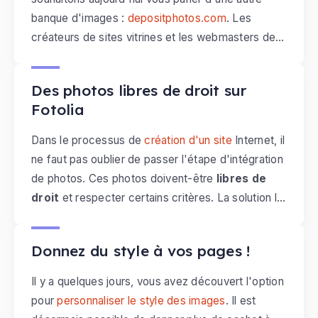
tablette ou ordinateur. Pour vous aider à franchir le
banque d'images :
depositphotos.com
. Les
pas et changer de thème,
e-monsite vous
créateurs de sites vitrines et les webmasters de
propose une nouveauté : essayer un thème
Le vendredi, 17 avril 2015
boutiques e-commerce
trouveront aisément leur
graphique sur son site, sans l'appliquer
bonheur parmi une large base de données
définitivement !
Des photos libres de droit sur
répondant à tout type de besoin.
Fotolia
Dans le processus de
création d'un site
Internet, il
ne faut pas oublier de passer l'étape d'intégration
de photos. Ces photos doivent-être
libres de
droit
et respecter certains critères. La solution la
Le jeudi, 02 avril 2015
plus simple pour récupérer des photos adaptées
en haute définition est de passer par une
banque
Donnez du style à vos pages !
d'images
.
Fotolia
est l'une de ces banques
d'images, elle permet d'acheter des crédits que
Il y a quelques jours, vous avez découvert l'option
vous pourrez dépenser pour des photos,
pour
personnaliser le style des images
. Il est
illustrations ou encore des icones, sans se faire