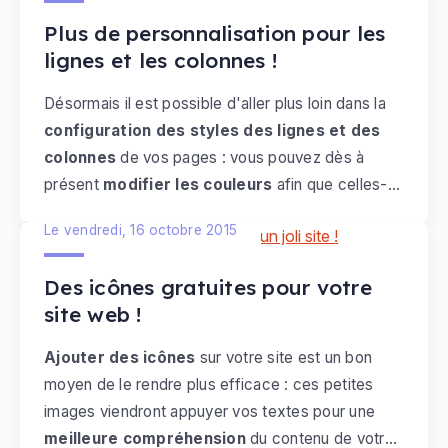
Plus de personnalisation pour les
lignes et les colonnes !
Désormais il est possible d'aller plus loin dans la
configuration des styles des lignes et des
colonnes
de vos pages : vous pouvez dès à
présent
modifier les couleurs
afin que celles-ci
s'adaptent parfaitement à l'apparence de votre
Le vendredi, 16 octobre 2015
thème personnalisé
. Voyons ensemble les
principes de cette fonctionnalité qui vous offrira
Des icônes gratuites pour votre
encore plus de liberté dans la configuration du
site web !
design de votre site web !
Ajouter des icônes
sur votre site est un bon
moyen de le rendre plus efficace : ces petites
images viendront appuyer vos textes pour une
meilleure compréhension
du contenu de votre