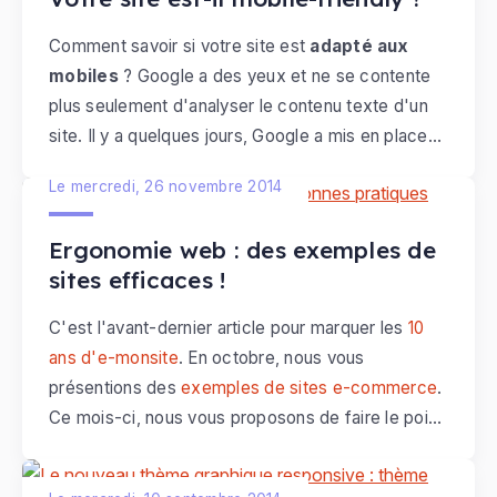
Comment savoir si votre site est
adapté aux
mobiles
? Google a des yeux et ne se contente
plus seulement d'analyser le contenu texte d'un
site. Il y a quelques jours, Google a mis en place
un nouveau label pour indiquer dans les résultats
Le mercredi, 26 novembre 2014
de recherche quels sont les sites qui proposent
un
affichage compatible sur mobile
. Comment
Ergonomie web : des exemples de
créer un site mobile friendly
?
sites efficaces !
C'est l'avant-dernier article pour marquer les
10
ans d'e-monsite
. En octobre, nous vous
présentions des
exemples de sites e-commerce
.
Ce mois-ci, nous vous proposons de faire le point
sur l'
ergonomie d'un site web
.
L'ergonomie web est l'art d'organiser un site de