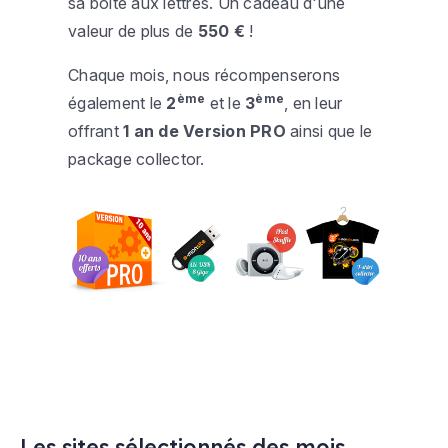
sa boite aux lettres. Un cadeau d'une
valeur de plus de
550 €
!
Chaque mois, nous récompenserons
ème
ème
également le
2
et le
3
, en leur
offrant
1 an de Version PRO
ainsi que le
package collector.
Les sites sélectionnés des mois