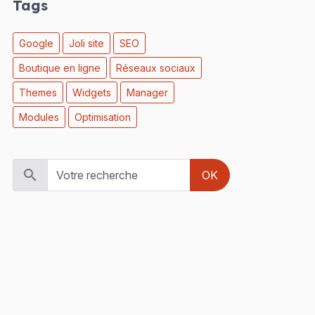
Tags
Google
Joli site
SEO
Boutique en ligne
Réseaux sociaux
Themes
Widgets
Manager
Modules
Optimisation
OK