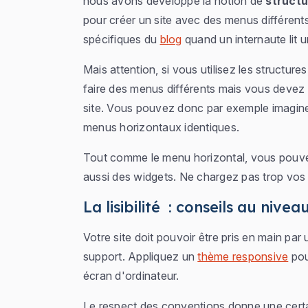
nous avons développé la notion de
struct
pour créer un site avec des menus différent
spécifiques du
blog
quand un internaute lit un
Mais attention, si vous utilisez les structur
faire des menus différents mais vous devez ra
site. Vous pouvez donc par exemple imagine
menus horizontaux identiques.
Tout comme le menu horizontal, vous pouvez
aussi des widgets. Ne chargez pas trop vo
La lisibilité : conseils au nive
Votre site doit pouvoir être pris en main pa
support. Appliquez un
thème responsive
pour
écran d'ordinateur.
Le respect des conventions donne une certai