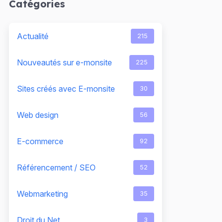
Catégories
Actualité
215
Nouveautés sur e-monsite
225
Sites créés avec E-monsite
30
Web design
56
E-commerce
92
Référencement / SEO
52
Webmarketing
35
Droit du Net
3