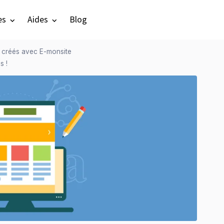
es
Aides
Blog
s créés avec E-monsite
s !