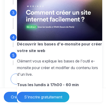
espace d'administration
Personnalisez entièrement le
design
pour créer un site web sur-mesure,
à votre image
Ajoutez des pages
sans limite pour
présenter votre activité, votre passion
Découvrir les bases d'e-monsite pour créer
votre site web
Profitez des fonctionnalités et outils
Clément vous explique les bases de l'outil e-
pour rendre votre site dynamique
monsite pour créer et modifier du contenu lors
d'un live.
Comment créer un site internet ?
Tous les lundis à 17h00 - 60 min
Créer un site Internet
S'inscrire gratuitement
Vos questions sur la création de site