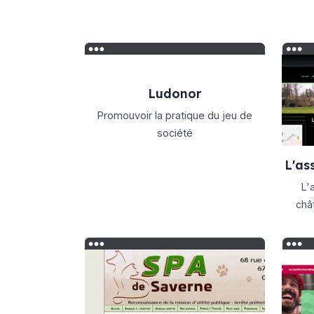
Ludonor
Promouvoir la pratique du jeu de
société
L'as
L'
châ