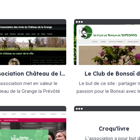
sociation Château de la
Le Club de Bonsaï 
Grange la Prévôté
SOISSONS
association met en valeur le
Le but de ce site : partager notre
teau de la Grange la Prévôté
passion pour le Bonsaï avec l
grand nombre de personnes po
Croqu'livre
L'association a pour but 