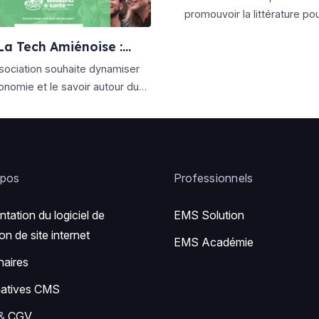
promouvoir la littérature pou
jeunesse, la lutte contre l’ille
La Tech Amiénoise :
sembler les acteurs du
sociation souhaite dynamiser
numérique
onomie et le savoir autour du
ique sur Amiens et sa région.
opos
Professionnels
ntation du logiciel de
EMS Solution
on de site internet
EMS Académie
naires
natives CMS
&
CGV