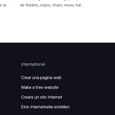
r la
de théâtre, impro, chant, music-hall
ttrisme
et clowns
International
Crear una pagina web
Make a free website
Creare un sito Internet
Eine Internetseite erstellen