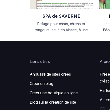
SPA de SAVERNE
ras
Refuge pour chats, chiens et
L'as
rongeurs, situé en Alsace, à une
l'éc
trentaine de kilomètres de
numér
Strasbourg. Petit refuge totalement
indépendant, nous vivons
essentiellement de dons
Liens utiles
A pr
Annuaire de sites créés
Prése
créati
Créer un blog
Parte
Créer une boutique en ligne
Alter
Blog sur la création de site
CGU