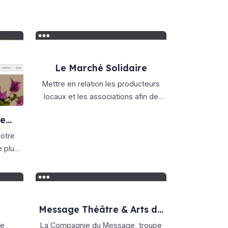
Le Marché Solidaire
Mettre en relation les producteurs
locaux et les associations afin de
proposer des produits de qualités et
de
solidaires pour tous dès le plus jeune
âge.
e plus
ssible
Message Théâtre & Arts de
la Scène
de
La Compagnie du Message, troupe