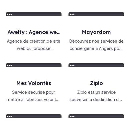
Awelty : Agence web
Mayordom
à Amiens
Agence de création de site
Découvrez nos services de
web qui propose
conciergerie à Angers pour
également des prestations
gérer vos locations en
en référencement
Maine-et-Loire sur Airbnb.
La conciergerie à Angers
Mayordom' vous
Mes Volontés
Ziplo
accompagne dans la
gestion locative de vos
Service sécurisé pour
Ziplo est un service
biens.
mettre à l'abri ses volontés
souverain à destination des
en cas de décès ou
particuliers, des entreprises
d'incapacité. Elles seront
et des administrations pour
délivrées avec certitude
transférer des gros fichiers
aux personnes que vous
en respectant le RGPD et