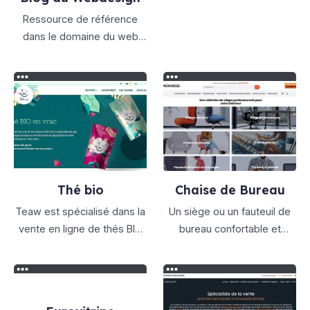
Ressource de référence
dans le domaine du web
design, de l'UX et de l'UI, le
Blog du WebDesign est un
hub d'expertise Internet. Il
propose des articles de
qualités, des boites à outils,
des ressources en lignes,
des tutoriels et des
analyses des dernières
Thé bio
Chaise de Bureau
Teaw est spécialisé dans la
Un siège ou un fauteuil de
vente en ligne de thés BIO
bureau confortable et
en vrac, voyagez à travers
adapté à vos habitudes de
le monde entier en
travail, vous allez rendre
dégustant nos thés...
votre vie au bureau plus
agréable