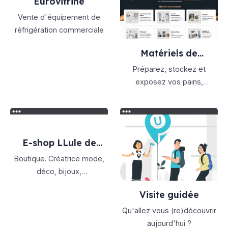
Eurovitrine
Vente d'équipement de
réfrigération commerciale
Matériels de
boulangerie
Préparez, stockez et
exposez vos pains,
viennoiseries et pâtisseries
avec le meilleur matériel
professionnel de
boulangerie pâtisserie.
E-shop LLule de
créations
Boutique. Créatrice mode,
déco, bijoux,
accessoires,et parfums
Visite guidée
d’ambiances. made in
france.
Qu'allez vous (re)découvrir
aujourd'hui ?