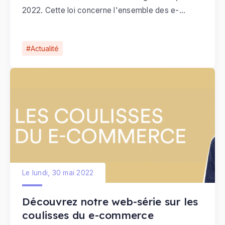
2022. Cette loi concerne l'ensemble des e-
commerçants qui vendent leurs produits à
destination de l'Allemagne. Dans un souci
Actualité
d'écologie et de protection de l'environnement.
Le lundi, 30 mai 2022
Découvrez notre web-série sur les
coulisses du e-commerce