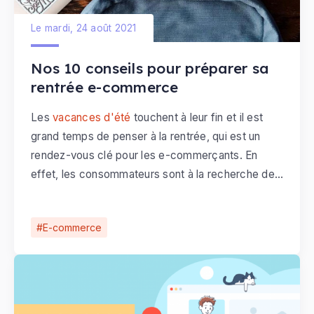
Le mardi, 24 août 2021
Nos 10 conseils pour préparer sa
rentrée e-commerce
Les
vacances d'été
touchent à leur fin et il est
grand temps de penser à la rentrée, qui est un
rendez-vous clé pour les e-commerçants. En
effet, les consommateurs sont à la recherche de
bonnes affaires sur le web, pour faire leurs
courses de rentrée. Il faut alors tout faire pour les
E-commerce
convaincre de passer commande sur votre site e-
commerce.