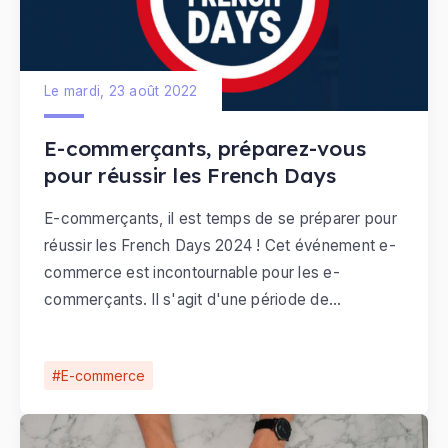
Le mardi, 23 août 2022
E-commerçants, préparez-vous
pour réussir les French Days
E-commerçants, il est temps de se préparer pour
réussir les French Days 2024 ! Cet événement e-
commerce est incontournable pour les e-
commerçants. Il s'agit d'une période de
promotions, où l'idée est d'inciter le
consommateur à l'achat en ligne avec des
E-commerce
remises exceptionnelles sur une durée limitée.