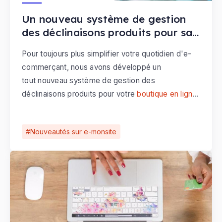
Un nouveau système de gestion
des déclinaisons produits pour sa
boutique en ligne
Pour toujours plus simplifier votre quotidien d'e-
commerçant, nous avons développé un
tout nouveau système de gestion des
déclinaisons produits pour votre
boutique en ligne
.
Désormais, vous pouvez facilement ajouter des
multi-déclinaisons de produit sur votre site e-
Nouveautés sur e-monsite
commerce, pour proposer différents modèles de
vos produits.