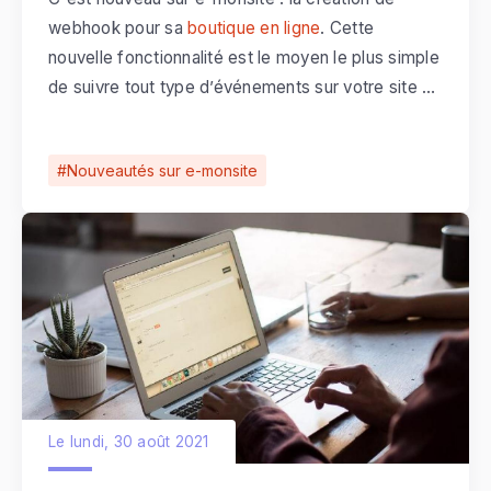
webhook pour sa
boutique en ligne
. Cette
nouvelle fonctionnalité est le moyen le plus simple
de suivre tout type d’événements sur votre site de
vente en ligne. Mais qu'est-ce que c'est un
webhook et comment ça fonctionne ? Et surtout
Nouveautés sur e-monsite
comment peuvent-ils vous aider ?
Le lundi, 30 août 2021