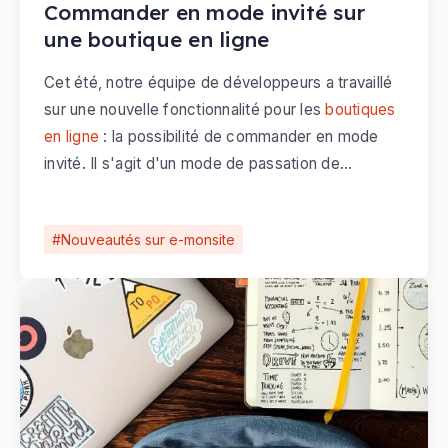
Commander en mode invité sur
une boutique en ligne
Cet été, notre équipe de développeurs a travaillé
sur une nouvelle fonctionnalité pour les
boutiques
en ligne
: la possibilité de commander en mode
invité. Il s'agit d'un mode de passation de
commande en ligne, pour lequel l'acheteur n'est
pas obligé de créer un compte client complet
Nouveautés sur e-monsite
avec identifiant et mot de passe pour réaliser son
achat.