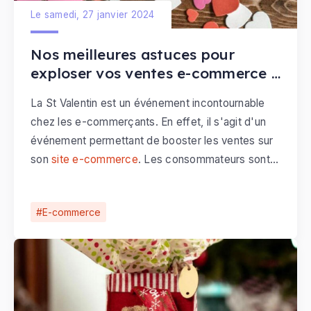
Le samedi, 27 janvier 2024
Nos meilleures astuces pour
exploser vos ventes e-commerce à
la St Valentin
La St Valentin est un événement incontournable
chez les e-commerçants. En effet, il s'agit d'un
événement permettant de booster les ventes sur
son
site e-commerce
. Les consommateurs sont
nombreux à célébrer cet événement et surtout
prêt à dépenser à cette occasion. Il est donc
E-commerce
primordial de tirer profit de cet événement phare,
pour augmenter les ventes de sa
boutique en ligne
et son chiffre d'affaires.