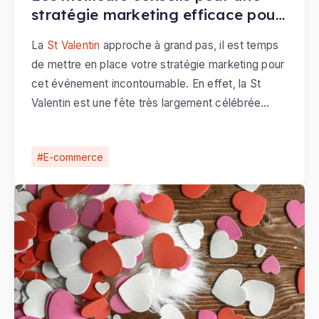
stratégie marketing efficace pour
la St Valentin
La
St Valentin
approche à grand pas, il est temps
de mettre en place votre stratégie marketing pour
cet événement incontournable. En effet, la St
Valentin est une fête très largement célébrée
dans le monde, où les amoureux ont coutume
d'acheter un cadeau à leur partenaire. Après les
E-commerce
fêtes de fin d'année, ce temps fort pour les e-
commerçants est un moyen de booster ses
ventes et son chiffre d'affaires. Profitez de la fête
des amoureux pour dynamiser votre activité.