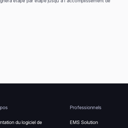
nera étape par étape jusqu'à l'accomplissement de
opos
Professionnels
ntation du logiciel de
EMS Solution