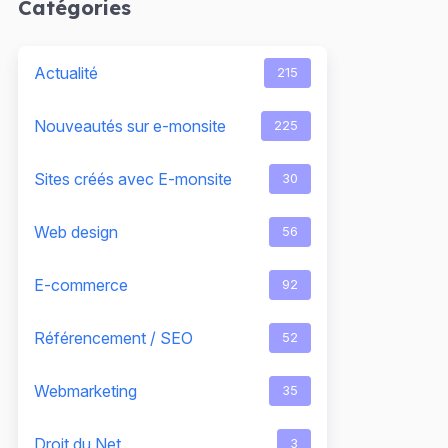
Catégories
Actualité
215
Nouveautés sur e-monsite
225
Sites créés avec E-monsite
30
Web design
56
E-commerce
92
Référencement / SEO
52
Webmarketing
35
Droit du Net
3