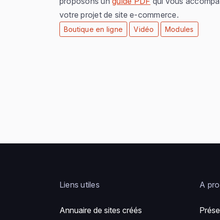
proposons un
guide PDF
qui vous accompag
votre projet de site e-commerce.
Boutique en ligne
Vidéo
Modules
Liens utiles
A pr
Annuaire de sites créés
Prése