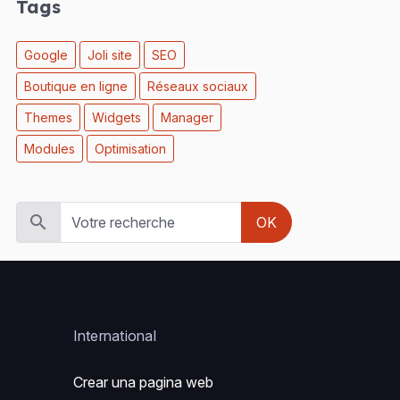
Tags
Google
Joli site
SEO
Boutique en ligne
Réseaux sociaux
Themes
Widgets
Manager
Modules
Optimisation
OK
International
Crear una pagina web