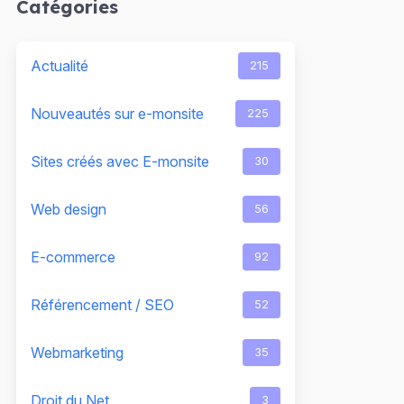
Catégories
Actualité
215
Nouveautés sur e-monsite
225
Sites créés avec E-monsite
30
Web design
56
E-commerce
92
Référencement / SEO
52
Webmarketing
35
Droit du Net
3