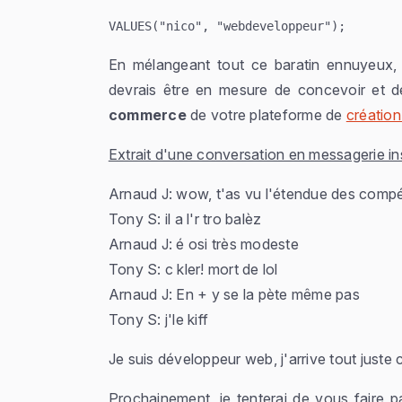
VALUES("nico", "webdeveloppeur");
En mélangeant tout ce baratin ennuyeux,
devrais être en mesure de concevoir et d
commerce
de votre plateforme de
création
Extrait d'une conversation en messagerie in
Arnaud J: wow, t'as vu l'étendue des com
Tony S: il a l'r tro balèz
Arnaud J: é osi très modeste
Tony S: c kler! mort de lol
Arnaud J: En + y se la pète même pas
Tony S: j'le kiff
Je suis développeur web, j'arrive tout juste 
Prochainement, je tenterai de vous faire p