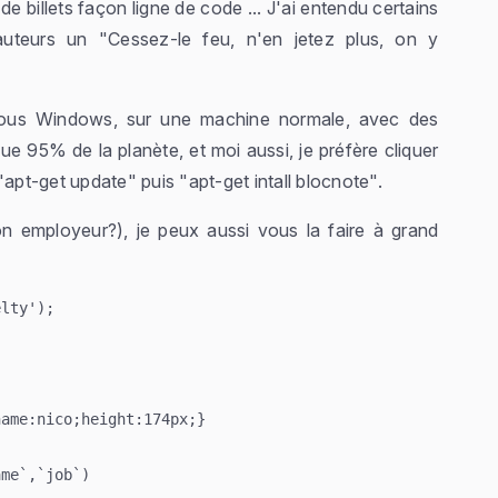
de billets façon ligne de code ... J'ai entendu certains
auteurs un "
Cessez-le feu, n'en jetez plus, on y
e sous Windows, sur une machine normale, avec des
ue 95% de la planète, et moi aussi, je préfère cliquer
"apt-get update" puis "apt-get intall blocnote".
on employeur?), je peux aussi vous la faire à grand
lty');

ame:nico;height:174px;}

me`,`job`)
