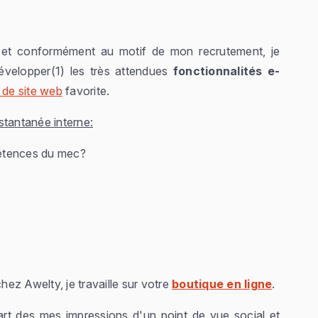
 et conformément au motif de mon recrutement, je
évelopper(1) les très attendues
fonctionnalités e-
 de site web
favorite.
stantanée interne:
pétences du mec?
chez Awelty, je travaille sur votre
boutique en ligne
.
art des mes impressions d'un point de vue social et