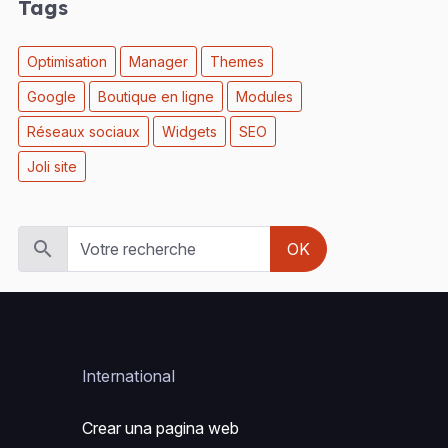
Tags
Optimisation
Manager
Themes
Google
Boutique en ligne
Modules
Réseaux sociaux
Widgets
SEO
Joli site
OK
International
Crear una pagina web