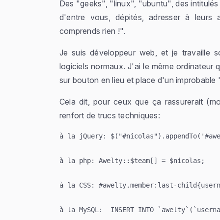
Des "geeks", "linux", "ubuntu", des intitulés 
d'entre vous, dépités, adresser à leurs 
comprends rien !
".
Je suis développeur web, et je travaill
logiciels normaux. J'ai le même ordinateur q
sur bouton en lieu et place d'un improbable 
Cela dit, pour ceux que ça rassurerait (m
renfort de trucs techniques:
à la jQuery: $("#nicolas").appendTo('#awe
à la php: Awelty::$team[] = $nicolas;

à la CSS: #awelty.member:last-child{usern
à la MySQL:  INSERT INTO `awelty`(`userna