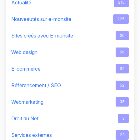
Actualité
215
Nouveautés sur e-monsite
225
Sites créés avec E-monsite
30
Web design
56
E-commerce
92
Référencement / SEO
52
Webmarketing
35
Droit du Net
3
Services externes
23