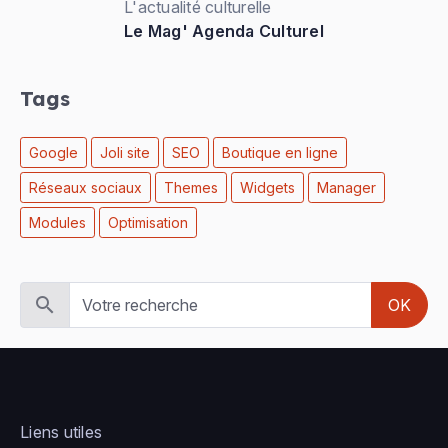
L'actualité culturelle
Le Mag' Agenda Culturel
Tags
Google
Joli site
SEO
Boutique en ligne
Réseaux sociaux
Themes
Widgets
Manager
Modules
Optimisation
OK
Liens utiles