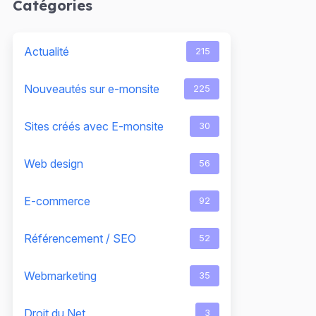
Catégories
Actualité
215
Nouveautés sur e-monsite
225
Sites créés avec E-monsite
30
Web design
56
E-commerce
92
Référencement / SEO
52
Webmarketing
35
Droit du Net
3