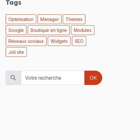
Tags
Optimisation
Manager
Themes
Google
Boutique en ligne
Modules
Réseaux sociaux
Widgets
SEO
Joli site
OK