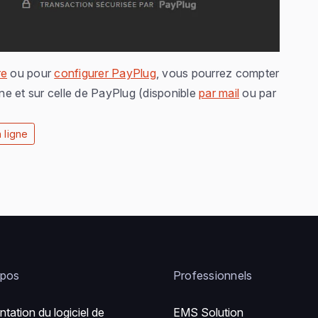
re
ou pour
configurer PayPlug
, vous pourrez compter
gne et sur celle de PayPlug (disponible
par mail
ou par
 ligne
opos
Professionnels
ntation du logiciel de
EMS Solution