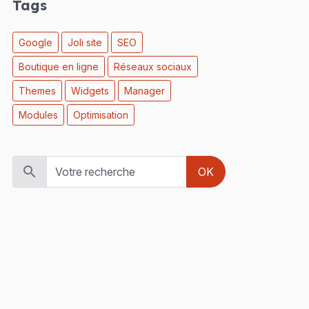
Tags
Google
Joli site
SEO
Boutique en ligne
Réseaux sociaux
Themes
Widgets
Manager
Modules
Optimisation
OK