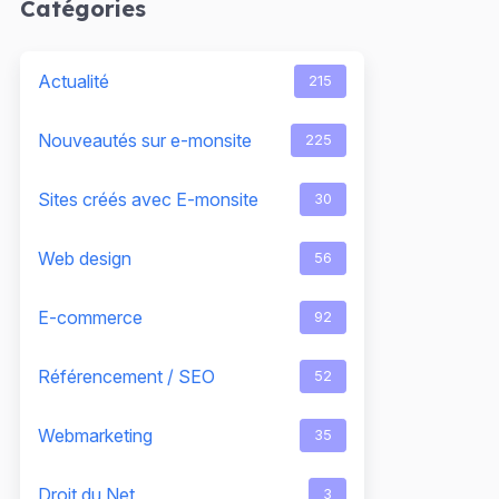
Catégories
Actualité
215
Nouveautés sur e-monsite
225
Sites créés avec E-monsite
30
Web design
56
E-commerce
92
Référencement / SEO
52
Webmarketing
35
Droit du Net
3