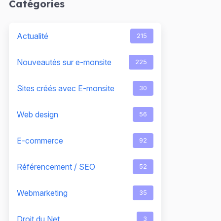
Catégories
Actualité
215
Nouveautés sur e-monsite
225
Sites créés avec E-monsite
30
Web design
56
E-commerce
92
Référencement / SEO
52
Webmarketing
35
Droit du Net
3