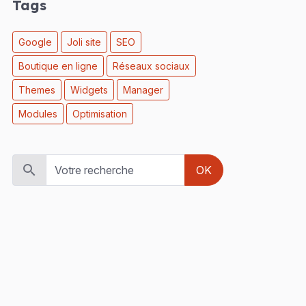
Tags
Google
Joli site
SEO
Boutique en ligne
Réseaux sociaux
Themes
Widgets
Manager
Modules
Optimisation
OK