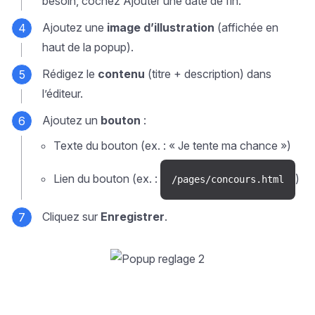
besoin, cochez
Ajouter une date de fin
.
Ajoutez une
image d’illustration
(affichée en
haut de la popup).
Rédigez le
contenu
(titre + description) dans
l’éditeur.
Ajoutez un
bouton
:
Texte du bouton
(ex. : « Je tente ma chance »)
Lien du bouton
(ex. :
)
/pages/concours.html
Cliquez sur
Enregistrer
.