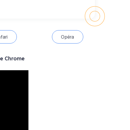
fari
Opéra
gle Chrome