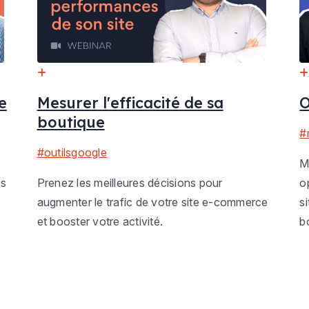
e
Mesurer l'efficacité de sa
O
boutique
#
#outilsgoogle
M
os
Prenez les meilleures décisions pour
o
augmenter le trafic de votre site e-commerce
si
et booster votre activité.
b