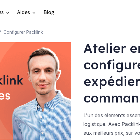
es
Aides
Blog
Configurer Packlink
Atelier e
configur
expédier
comman
L'un des éléments essen
logistique. Avec Packlin
aux meilleurs prix, sur v