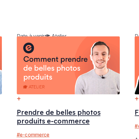
Date à venir
Atelier
D
Prendre de belles photos
F
produits e-commerce
#
#e-commerce