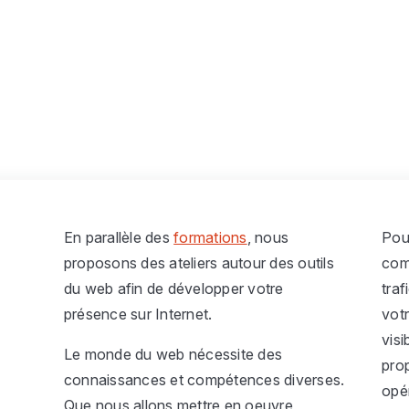
En parallèle des
formations
, nous
Pour
proposons des ateliers autour des outils
com
du web afin de développer votre
traf
présence sur Internet.
vot
visi
Le monde du web nécessite des
pro
connaissances et compétences diverses.
opé
Que nous allons mettre en oeuvre