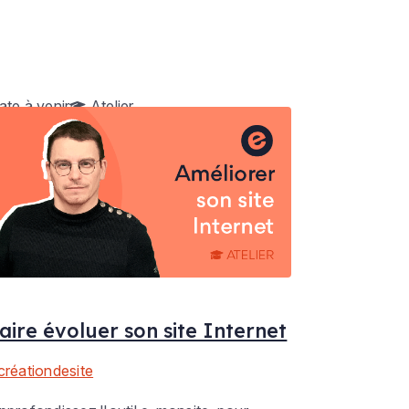
ate à venir
Atelier
aire évoluer son site Internet
créationdesite