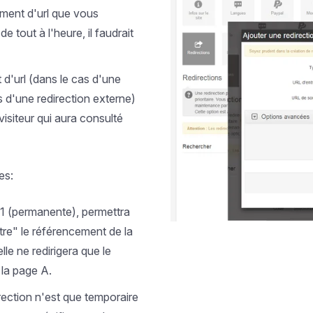
ment d'url que vous
 tout à l'heure, il faudrait
d'url (dans le cas d'une
as d'une redirection externe)
visiteur qui aura consulté
es:
301 (permanente), permettra
re" le référencement de la
lle ne redirigera que le
 la page A.
irection n'est que temporaire