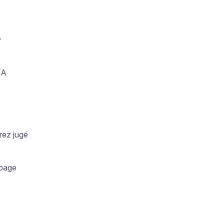
.
 A
rez jugé
 page