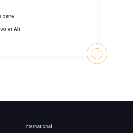
a barre
ows et
Alt
International