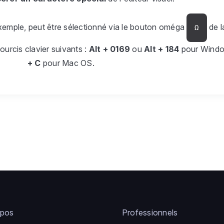
xemple, peut être sélectionné via le bouton oméga
de l
Ω
courcis clavier suivants :
Alt + 0169
ou
Alt + 184
pour Wind
+ C
pour Mac OS.
opos
Professionnels