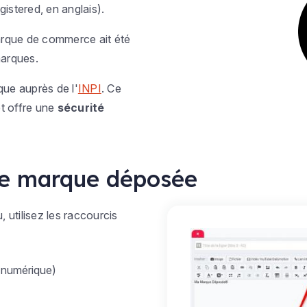
gistered
, en anglais).
marque de commerce ait été
marques.
ue auprès de l'
INPI
. Ce
t offre une
sécurité
de marque déposée
 utilisez les raccourcis
 numérique)