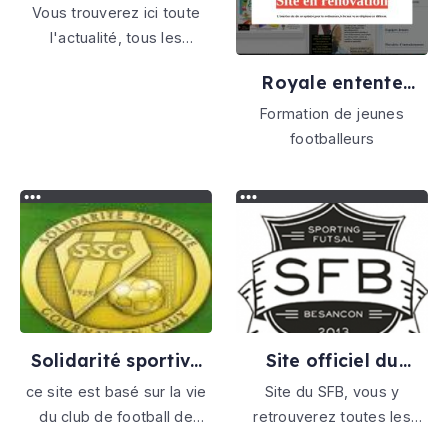
football
Vous trouverez ici toute
l'actualité, tous les
résultats, toutes les
Royale entente
informations et toute
blegnytoise
l'organisation du club, de
Formation de jeunes
l'équipe Séniors aux
footballeurs
Débutants de l'Ecole de
football.
Solidarité sportive
Site officiel du
gournay en caux
sporting futsal
ce site est basé sur la vie
Site du SFB, vous y
besançon
du club de football de
retrouverez toutes les
gournay en caux. club
informations concernant la