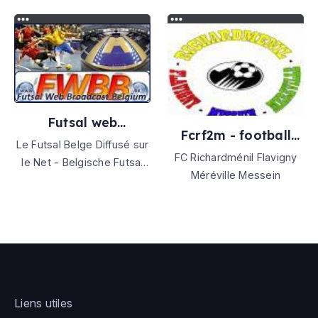
réputé pour sa solidarité
vie du club, en
,ses bénévoles ,son
complément de ses
tournoi international,et son
différents sociaux
ecole de foot.
(Facebook, Instagram,
Youtube, LinkedIn).
Futsal web
Fcrf2m - football
broadcast belgium
Le Futsal Belge Diffusé sur
club richardménil
FC Richardménil Flavigny
le Net - Belgische Futsal
flavigny méréville
Méréville Messein
messein
Verspreidt op het Net
Liens utiles