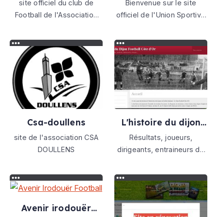
site officiel du club de
Bienvenue sur le site
villeneuve hontanx
Football de l'Association
officiel de l'Union Sportive
Sportive Chazé-
de l'Armagnac Villeneuve
Vern.Venez y découvrir les
Hontanx section football,
derniers résultats,
découvrez l'actualité du
classements, la vie du club
club,des équipes
etc...
masculines et féminines
Csa-doullens
L'histoire du dijon
football côte d'or
site de l'association CSA
Résultats, joueurs,
DOULLENS
dirigeants, entraineurs de
Dijon
Avenir irodouër