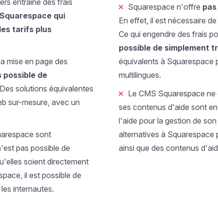
ers entraîne des frais
Squarespace n'offre
pas 
s Squarespace qui
En effet, il est nécessaire 
es tarifs plus
Ce qui engendre des frais po
possible de simplement t
la mise en page des
équivalents à Squarespace p
 possible de
multilingues.
 Des solutions équivalentes
Le CMS Squarespace ne
eb sur-mesure, avec un
ses contenus d'aide sont en a
l'aide pour la gestion de son 
uarespace sont
alternatives à Squarespace 
n'est pas possible de
ainsi que des contenus d'aid
u'elles soient directement
pace, il est possible de
 les internautes.