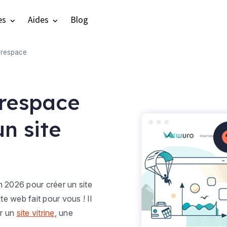
es
Aides
Blog
arespace
arespace
n site
 2026 pour créer un site
ite web fait pour vous ! Il
er un
site vitrine
, une