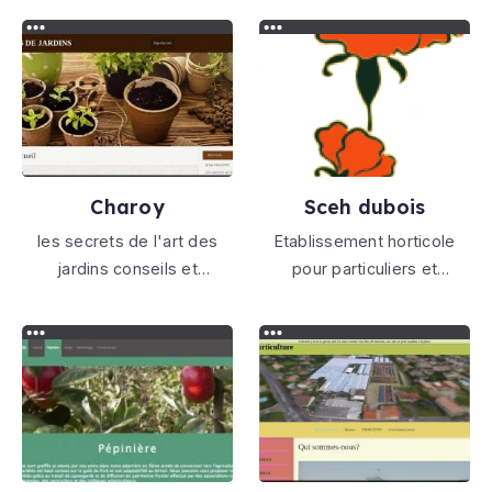
avec ses 4 activités
orange vaucluse
(l’horticulture, l'art floral,
l'atelier photo, l'atelier
informatique. La Société
d'Horticulture d'Ormes est
basée à Ormes dans le
Loiret.
Charoy
Sceh dubois
les secrets de l'art des
Etablissement horticole
jardins conseils et
pour particuliers et
nouveautés
professionnels