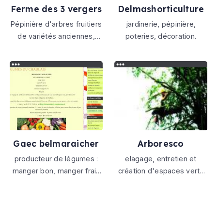
Ferme des 3 vergers
Delmashorticulture
Pépinière d'arbres fruitiers
jardinerie, pépinière,
de variétés anciennes,
poteries, décoration.
locales et d'ailleurs,
production de fruits et
légumes en 3ème année
de conversion vers
l'agriculture biologique
Gaec belmaraicher
Arboresco
producteur de légumes :
elagage, entretien et
manger bon, manger frais
création d'espaces verts
manger les beaux et bons
Gers et Haute-Garonne
légumes de notre region