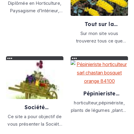
végétal
Diplômée en Horticulture,
Paysagisme d’Intérieur,
Formée en Design
Tout sur la
d’Espace, Je partage ma
botanique
Sensibilité, mes
Sur mon site vous
Compétences Techniques
trouverez tous ce que
et une Longue
vous cherchez sur la
Collaboration avec le
botanique
Monde Végétal, pour son
Invitation Durable dans nos
espaces de Vies.
Pépinieriste
horticulteur sarl
horticulteur,pépiniériste,
chastan bosquet
Société
plants de légumes ,plantes
orange 84100
d'horticulture
Ce site a pour objectif de
aromatiques,végéteaux,poteri
d'ormes
vous présenter la Société
terreau,engrais, vente aux
d'Horticulture d'Ormes
particuliers et 1/2 gros