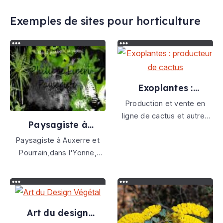
Exemples de sites pour horticulture
Exoplantes :
producteur de
Production et vente en
cactus
ligne de cactus et autres
Paysagiste à
plantes succulentes
auxerre et pourrain
Paysagiste à Auxerre et
dans l'yonne
Pourrain,dans l'Yonne,
Philippe Liperi conçoit et
réalise vos jardins,
bassins, et terrasses bois,
aménagements et
Art du design
entretiens