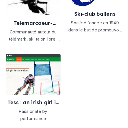
dans des conditions
.
idéales. Elle s’adresse à
Ski-club ballens
des particuliers, individuels
Telemarcoeur-
Société fondée en 1949
o
telemark
dans le but de promouvoir
Communauté autour du
la pratique du ski
télémark, ski talon libre :
forum, petites annonces et
vidéos. Venez échanger
autour du telemark et
consulter les rendez-vous
de l'hiver
Tess : an irish girl in
mont-blanc
Passionate by
performance