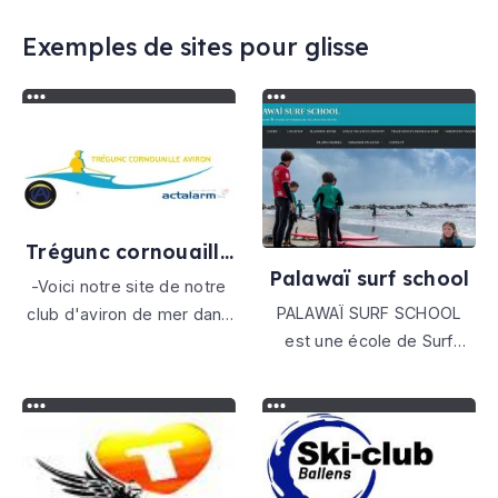
Exemples de sites pour glisse
Trégunc cornouaille
aviron
Palawaï surf school
-Voici notre site de notre
PALAWAÏ SURF SCHOOL
club d'aviron de mer dans
est une école de Surf
le sud Finistère(29), en
itinérante basée à Palavas
face de l'archipel des
les Flots, qui a pour
Glénan !!!- Nous sommes
objectif de faire découvrir
ouverts aux débutants, aux
en toute sécurité les
loisirs et à la compétition,
richesses de ce sport
avec des sorties a thèmes