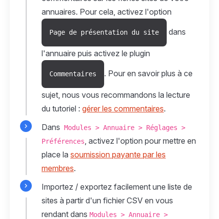
annuaires. Pour cela, activez l'option
dans
Page de présentation du site
l'annuaire puis activez le plugin
. Pour en savoir plus à ce
Commentaires
sujet, nous vous recommandons la lecture
du tutoriel :
gérer les commentaires
.
Dans
Modules > Annuaire > Réglages >
, activez l'option pour mettre en
Préférences
place la
soumission payante par les
membres
.
Importez / exportez facilement une liste de
sites à partir d'un fichier CSV en vous
rendant dans
Modules > Annuaire >