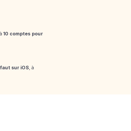
'à
10 comptes pour
faut sur iOS
, à