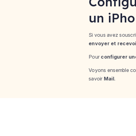
Configu
un iPh
Si vous avez souscri
envoyer et recevoi
Pour
configurer u
Voyons ensemble comm
savoir
Mail
.