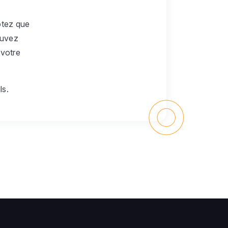
otez que
ouvez
 votre
ls.