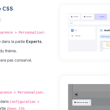
e CSS
:
.
parence > Personnaliser
 dans la partie
Experts
.
du thème.
era pas conservé.
.
arence > Personnaliser
r dans
Configuration >
artie
Zones CSS