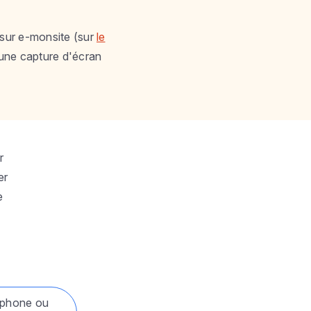
 sur e-monsite (sur
le
une capture d'écran
r
er
e
phone ou