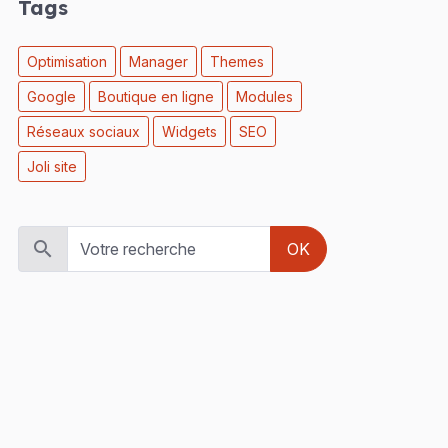
Tags
Optimisation
Manager
Themes
Google
Boutique en ligne
Modules
Réseaux sociaux
Widgets
SEO
Joli site
OK