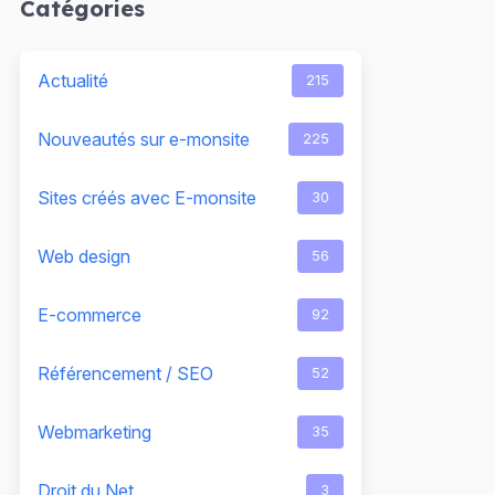
Catégories
Actualité
215
Nouveautés sur e-monsite
225
Sites créés avec E-monsite
30
Web design
56
E-commerce
92
Référencement / SEO
52
Webmarketing
35
Droit du Net
3