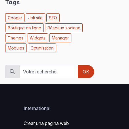
Tags
Google
Joli site
SEO
Boutique en ligne
Réseaux sociaux
Themes
Widgets
Manager
Modules
Optimisation
OK
International
Crear una pagina web