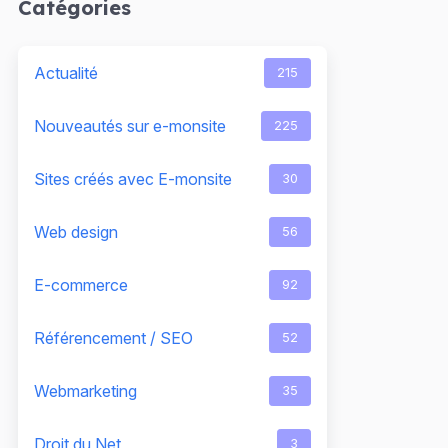
Catégories
Actualité
215
Nouveautés sur e-monsite
225
Sites créés avec E-monsite
30
Web design
56
E-commerce
92
Référencement / SEO
52
Webmarketing
35
Droit du Net
3