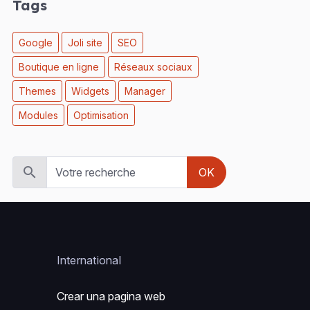
Tags
Google
Joli site
SEO
Boutique en ligne
Réseaux sociaux
Themes
Widgets
Manager
Modules
Optimisation
OK
International
Crear una pagina web