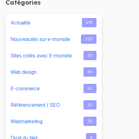
Catégories
Actualité
215
Nouveautés sur e-monsite
225
Sites créés avec E-monsite
30
Web design
56
E-commerce
92
Référencement / SEO
52
Webmarketing
35
Droit du Net
3