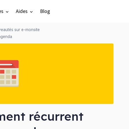
es
Aides
Blog
eautés sur e-monsite
 agenda
ment récurrent