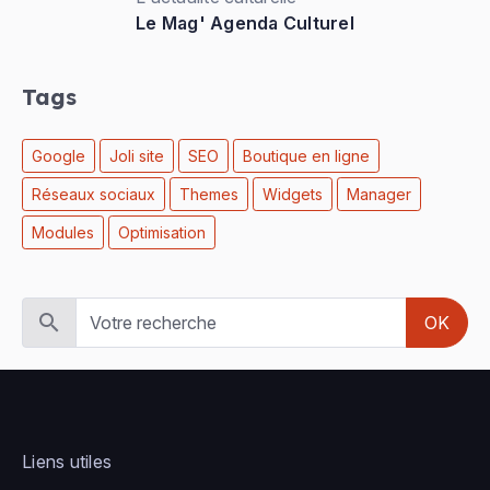
Le Mag' Agenda Culturel
Tags
Google
Joli site
SEO
Boutique en ligne
Réseaux sociaux
Themes
Widgets
Manager
Modules
Optimisation
OK
Liens utiles