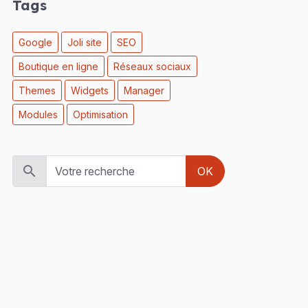
Tags
Google
Joli site
SEO
Boutique en ligne
Réseaux sociaux
Themes
Widgets
Manager
Modules
Optimisation
OK