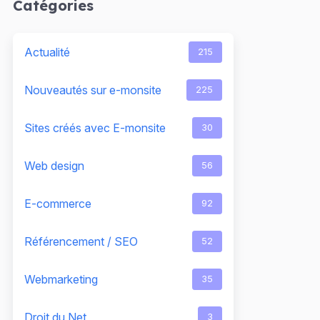
Catégories
Actualité
215
Nouveautés sur e-monsite
225
Sites créés avec E-monsite
30
Web design
56
E-commerce
92
Référencement / SEO
52
Webmarketing
35
Droit du Net
3