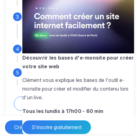
espace d'administration
Personnalisez entièrement le
design
pour créer un site web sur-mesure,
à votre image
Ajoutez des pages
sans limite pour
présenter votre activité, votre passion
Découvrir les bases d'e-monsite pour créer
votre site web
Profitez des fonctionnalités et outils
Clément vous explique les bases de l'outil e-
pour rendre votre site dynamique
monsite pour créer et modifier du contenu lors
d'un live.
Comment créer un site internet ?
Tous les lundis à 17h00 - 60 min
Créer un site Internet
S'inscrire gratuitement
Vos questions sur la création de site