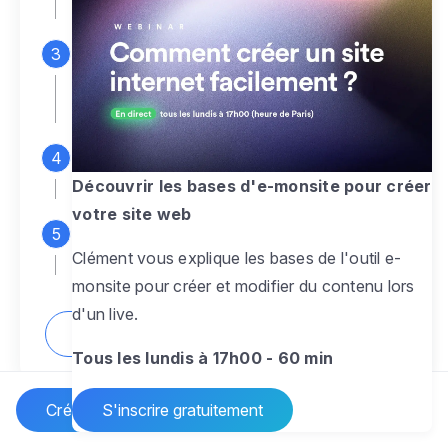
espace d'administration
Personnalisez entièrement le
design
pour créer un site web sur-mesure,
à votre image
Ajoutez des pages
sans limite pour
présenter votre activité, votre passion
Découvrir les bases d'e-monsite pour créer
votre site web
Profitez des fonctionnalités et outils
Clément vous explique les bases de l'outil e-
pour rendre votre site dynamique
monsite pour créer et modifier du contenu lors
d'un live.
Comment créer un site internet ?
Tous les lundis à 17h00 - 60 min
Créer un site Internet
S'inscrire gratuitement
Vos questions sur la création de site