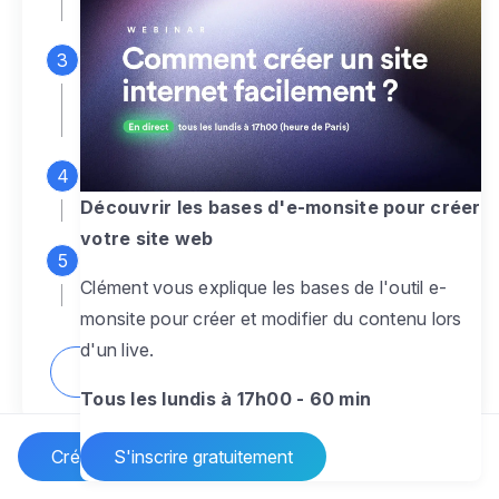
espace d'administration
Personnalisez entièrement le
design
pour créer un site web sur-mesure,
à votre image
Ajoutez des pages
sans limite pour
présenter votre activité, votre passion
Découvrir les bases d'e-monsite pour créer
votre site web
Profitez des fonctionnalités et outils
Clément vous explique les bases de l'outil e-
pour rendre votre site dynamique
monsite pour créer et modifier du contenu lors
d'un live.
Comment créer un site internet ?
Tous les lundis à 17h00 - 60 min
Créer un site Internet
S'inscrire gratuitement
Vos questions sur la création de site