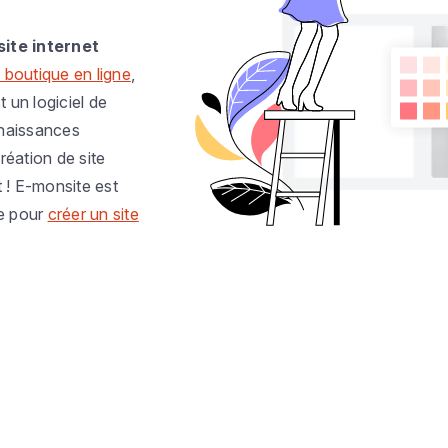
site internet
 boutique en ligne
,
t un logiciel de
nnaissances
réation de site
t ! E-monsite est
e pour
créer un site