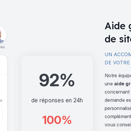
Aide 
de sit
ieu
UN ACCOM
DE VOTRE
92%
Notre équip
une
aide gr
concernant l
de réponses en 24h
demande est 
personnalis
100%
complément,
vous consei