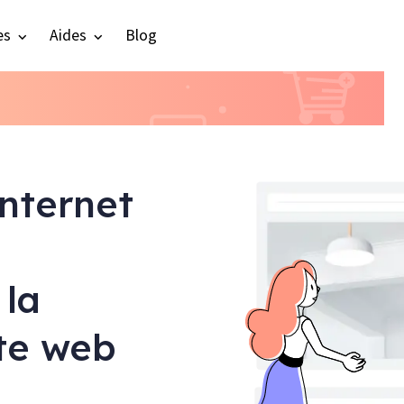
es
Aides
Blog
internet
 la
ite web