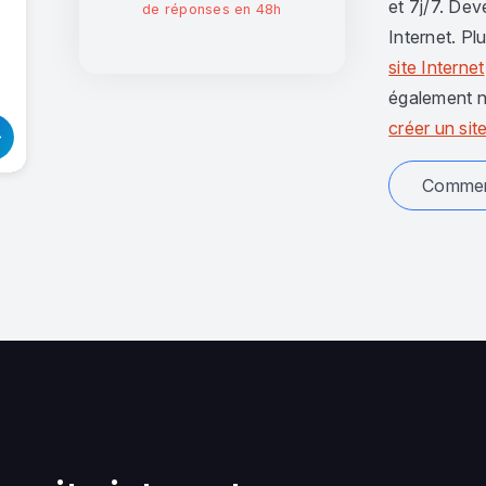
et 7j/7. Dev
de réponses en 48h
Internet. Pl
site Internet
également n
créer un site
Comment