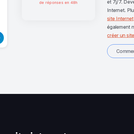
et 7j/7. Dev
de réponses en 48h
Internet. Pl
site Internet
également n
créer un site
Comment