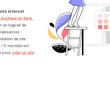
site internet
 boutique en ligne
,
t un logiciel de
nnaissances
réation de site
t ! E-monsite est
e pour
créer un site