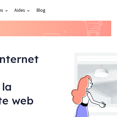
es
Aides
Blog
internet
 la
ite web