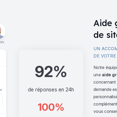
Aide 
de sit
ieu
UN ACCOM
DE VOTRE
92%
Notre équip
une
aide gr
concernant l
de réponses en 24h
demande est 
personnalis
100%
complément,
vous consei