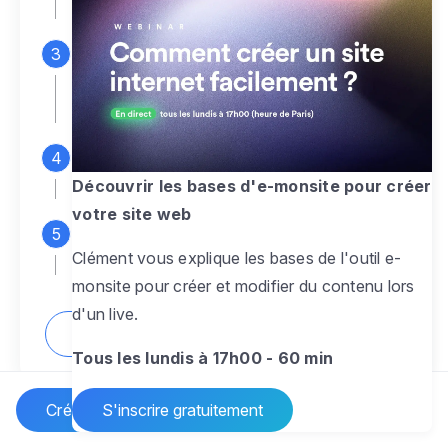
espace d'administration
Personnalisez entièrement le
design
pour créer un site web sur-mesure,
à votre image
Ajoutez des pages
sans limite pour
présenter votre activité, votre passion
Découvrir les bases d'e-monsite pour créer
votre site web
Profitez des fonctionnalités et outils
Clément vous explique les bases de l'outil e-
pour rendre votre site dynamique
monsite pour créer et modifier du contenu lors
d'un live.
Comment créer un site internet ?
Tous les lundis à 17h00 - 60 min
Créer un site Internet
S'inscrire gratuitement
Vos questions sur la création de site