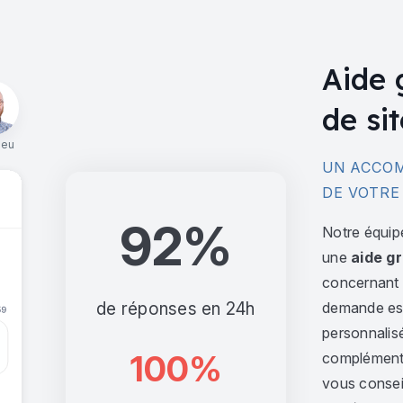
Aide 
de sit
ieu
UN ACCOM
DE VOTRE
92%
Notre équip
une
aide gr
concernant l
de réponses en 24h
demande est 
personnalis
100%
complément,
vous consei