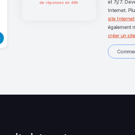
et 7j/7. Dev
de réponses en 48h
Internet. Pl
site Internet
également n
créer un site
Comment