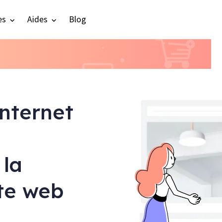
es
Aides
Blog
internet
 la
ite web