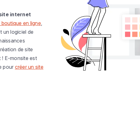
site internet
 boutique en ligne
,
t un logiciel de
nnaissances
réation de site
t ! E-monsite est
e pour
créer un site