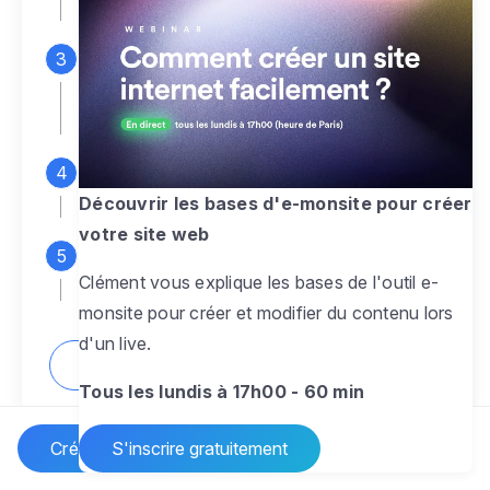
espace d'administration
Personnalisez entièrement le
design
pour créer un site web sur-mesure,
à votre image
Ajoutez des pages
sans limite pour
présenter votre activité, votre passion
Découvrir les bases d'e-monsite pour créer
votre site web
Profitez des fonctionnalités et outils
Clément vous explique les bases de l'outil e-
pour rendre votre site dynamique
monsite pour créer et modifier du contenu lors
d'un live.
Comment créer un site internet ?
Tous les lundis à 17h00 - 60 min
Créer un site Internet
S'inscrire gratuitement
Vos questions sur la création de site