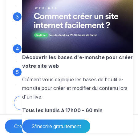
espace d'administration
Personnalisez entièrement le
design
pour créer un site web sur-mesure,
à votre image
Ajoutez des pages
sans limite pour
présenter votre activité, votre passion
Découvrir les bases d'e-monsite pour créer
votre site web
Profitez des fonctionnalités et outils
Clément vous explique les bases de l'outil e-
pour rendre votre site dynamique
monsite pour créer et modifier du contenu lors
d'un live.
Comment créer un site internet ?
Tous les lundis à 17h00 - 60 min
Créer un site Internet
S'inscrire gratuitement
Vos questions sur la création de site