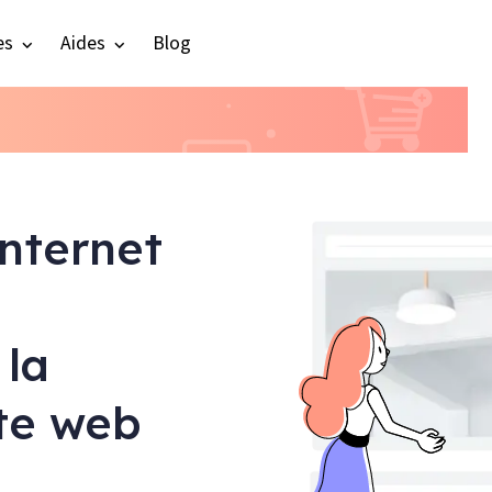
es
Aides
Blog
internet
 la
ite web