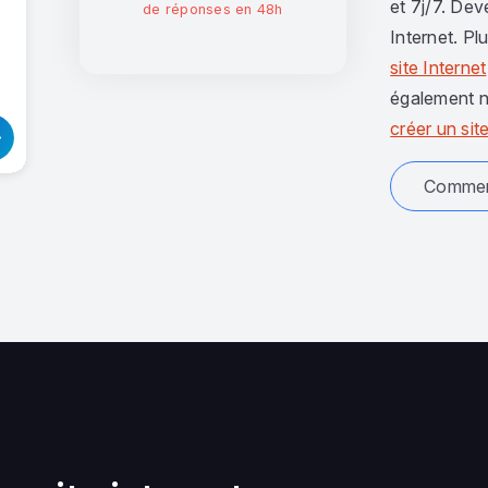
et 7j/7. Dev
de réponses en 48h
Internet. Pl
site Internet
également n
créer un site
Comment