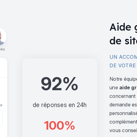
Aide 
de sit
ieu
UN ACCOM
DE VOTRE
92%
Notre équip
une
aide gr
concernant l
de réponses en 24h
demande est 
personnalis
100%
complément,
vous consei