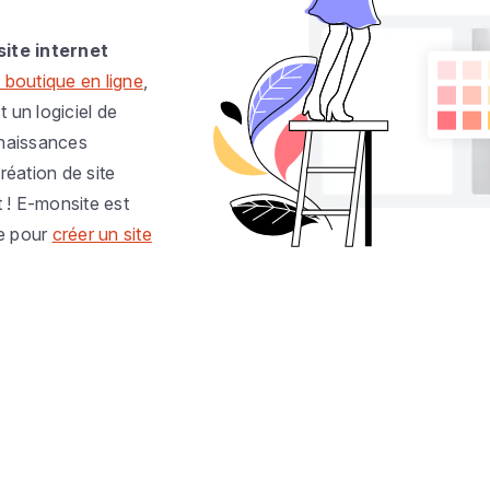
site internet
 boutique en ligne
,
t un logiciel de
nnaissances
réation de site
t ! E-monsite est
e pour
créer un site