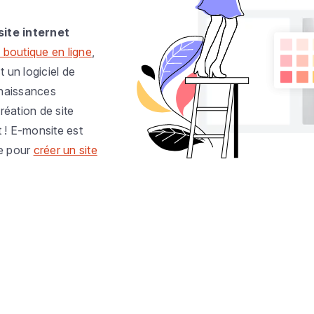
site internet
 boutique en ligne
,
t un logiciel de
nnaissances
réation de site
t ! E-monsite est
e pour
créer un site