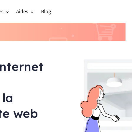
es
Aides
Blog
internet
 la
ite web