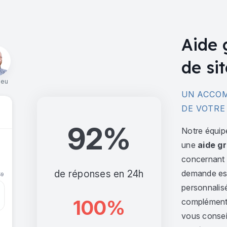
Aide 
de sit
ieu
UN ACCOM
DE VOTRE
92%
Notre équip
une
aide gr
concernant l
de réponses en 24h
demande est 
personnalis
100%
complément,
vous consei