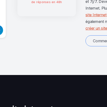
et 7j/7. Dev
de réponses en 48h
Internet. Pl
site Internet
également n
créer un site
Comment