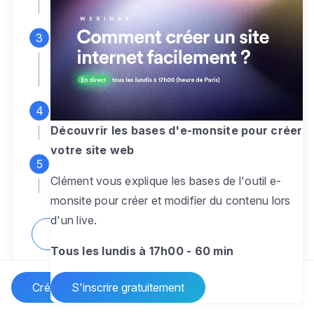
espace d'administration
Personnalisez entièrement le
design
pour créer un site web sur-mesure,
à votre image
Ajoutez des pages
sans limite pour
présenter votre activité, votre passion
Découvrir les bases d'e-monsite pour créer
votre site web
Profitez des fonctionnalités et outils
Clément vous explique les bases de l'outil e-
pour rendre votre site dynamique
monsite pour créer et modifier du contenu lors
d'un live.
Comment créer un site internet ?
Tous les lundis à 17h00 - 60 min
Créer un site Internet
S'inscrire gratuitement
Vos questions sur la création de site