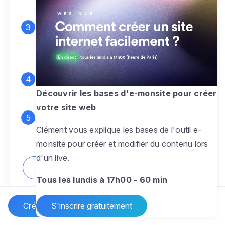
espace d'administration
Personnalisez entièrement le
design
pour créer un site web sur-mesure,
à votre image
Ajoutez des pages
sans limite pour
présenter votre activité, votre passion
Découvrir les bases d'e-monsite pour créer
votre site web
Profitez des fonctionnalités et outils
Clément vous explique les bases de l'outil e-
pour rendre votre site dynamique
monsite pour créer et modifier du contenu lors
d'un live.
Comment créer un site internet ?
Tous les lundis à 17h00 - 60 min
Créer un site Internet
S'inscrire gratuitement
Vos questions sur la création de site