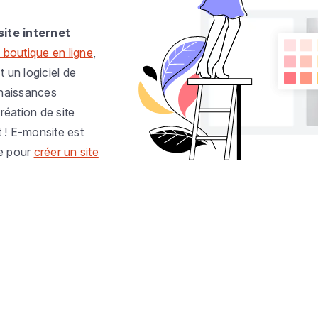
site internet
 boutique en ligne
,
t un logiciel de
nnaissances
réation de site
t ! E-monsite est
e pour
créer un site