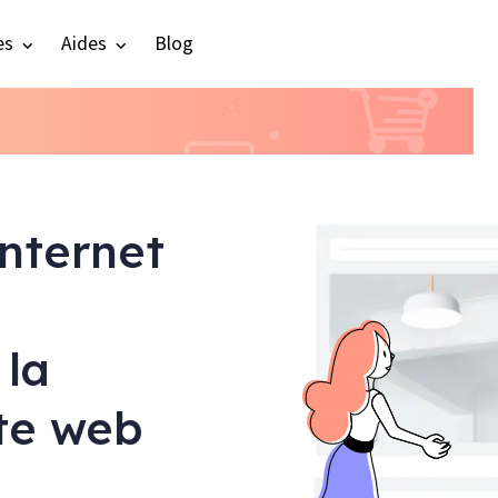
es
Aides
Blog
internet
 la
ite web