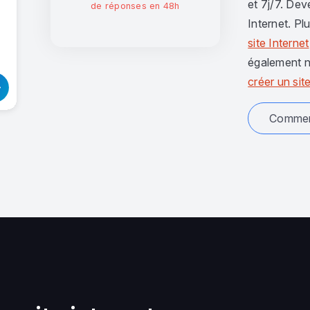
et 7j/7. Dev
de réponses en 48h
Internet. Pl
site Internet
également n
créer un site
Comment