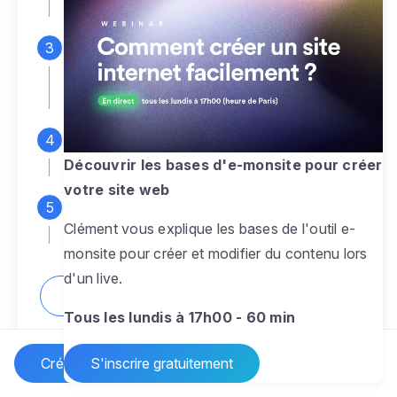
espace d'administration
Personnalisez entièrement le
design
pour créer un site web sur-mesure,
à votre image
Ajoutez des pages
sans limite pour
présenter votre activité, votre passion
Découvrir les bases d'e-monsite pour créer
votre site web
Profitez des fonctionnalités et outils
Clément vous explique les bases de l'outil e-
pour rendre votre site dynamique
monsite pour créer et modifier du contenu lors
d'un live.
Comment créer un site internet ?
Tous les lundis à 17h00 - 60 min
Créer un site Internet
S'inscrire gratuitement
Vos questions sur la création de site