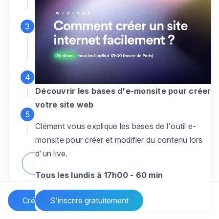
espace d'administration
Personnalisez entièrement le
design
pour créer un site web sur-mesure,
à votre image
Ajoutez des pages
sans limite pour
présenter votre activité, votre passion
Découvrir les bases d'e-monsite pour créer
votre site web
Profitez des fonctionnalités et outils
Clément vous explique les bases de l'outil e-
pour rendre votre site dynamique
monsite pour créer et modifier du contenu lors
d'un live.
Comment créer un site internet ?
Tous les lundis à 17h00 - 60 min
Créer un site Internet
S'inscrire gratuitement
Vos questions sur la création de site