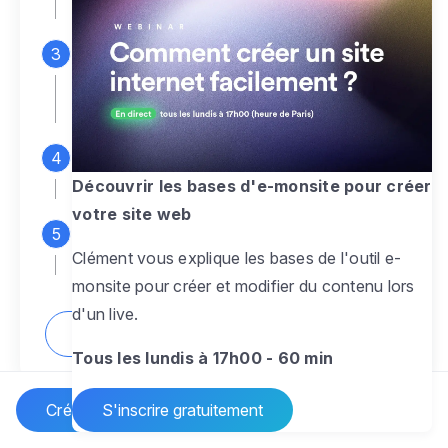
espace d'administration
Personnalisez entièrement le
design
pour créer un site web sur-mesure,
à votre image
Ajoutez des pages
sans limite pour
présenter votre activité, votre passion
Découvrir les bases d'e-monsite pour créer
votre site web
Profitez des fonctionnalités et outils
Clément vous explique les bases de l'outil e-
pour rendre votre site dynamique
monsite pour créer et modifier du contenu lors
d'un live.
Comment créer un site internet ?
Tous les lundis à 17h00 - 60 min
Créer un site Internet
S'inscrire gratuitement
Vos questions sur la création de site