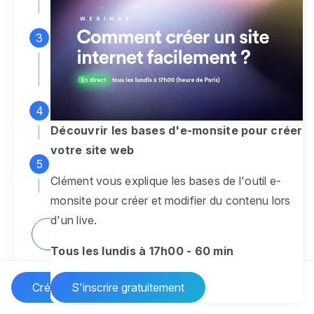
espace d'administration
Personnalisez entièrement le
design
pour créer un site web sur-mesure,
à votre image
Ajoutez des pages
sans limite pour
présenter votre activité, votre passion
Découvrir les bases d'e-monsite pour créer
votre site web
Profitez des fonctionnalités et outils
Clément vous explique les bases de l'outil e-
pour rendre votre site dynamique
monsite pour créer et modifier du contenu lors
d'un live.
Comment créer un site internet ?
Tous les lundis à 17h00 - 60 min
Créer un site Internet
S'inscrire gratuitement
Vos questions sur la création de site